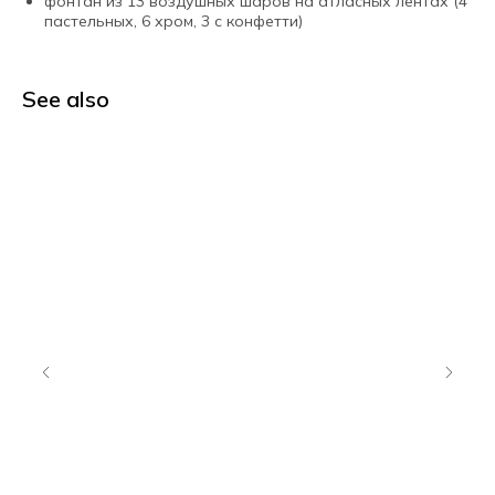
фонтан из 13 воздушных шаров на атласных лентах (4
пастельных, 6 хром, 3 с конфетти)
See also