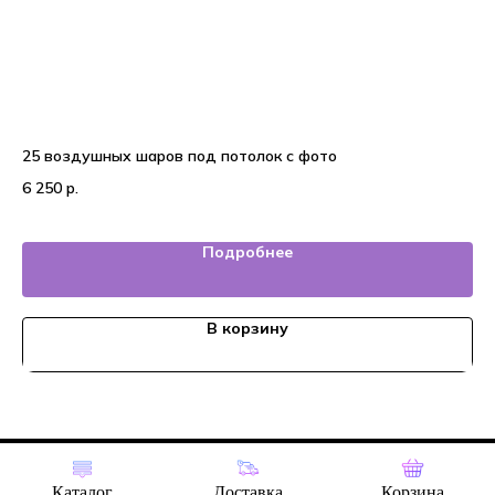
25 воздушных шаров под потолок с фото
На
6 250
р.
6 
Подробнее
В корзину
Tilda
Made on
Каталог
Доставка
Корзина