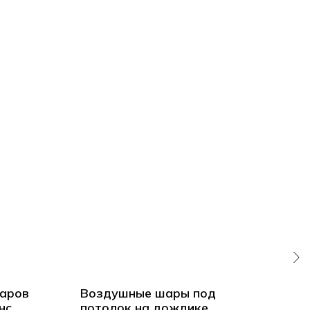
аров
Воздушные шары под
Сер
нс
потолок на дождике
фо