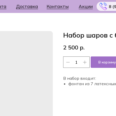
ата
Доставка
Контакты
Акции
8 (
Набор шаров с
2 500
р.
Меню
В корзину
В набор входит:
фонтан из 7 латексных