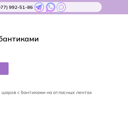
977) 992-51-86
 бантиками
 шаров с бантиками на атласных лентах