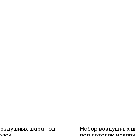
воздушных шара под
Набор воздушных ш
олок
под потолок макару