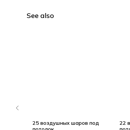
See also
ов
25 воздушных шаров под
22 
потолок
пот