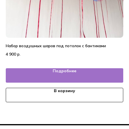
Набор воздушных шаров под потолок с бантиками
22
4 900
р.
5 
Подробнее
В корзину