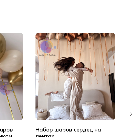
аров
Набор шаров сердец на
Ша
иком
лентах
пот