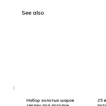
See also
аров
Набор золотых шаров
25 
ками
сердец под потолок
пот