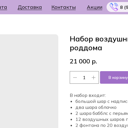
ата
Доставка
Контакты
Акции
8 (
Набор воздушн
роддома
Меню
21 000
р.
В корзину
В набор входит:
большой шар с надпис
два шара облачко
2 шара бабблс с перья
12 воздушных шаров по
2 фонтана по 20 возд