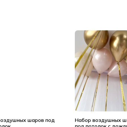
воздушных шаров под
Набор воздушных ш
олок
под потолок с дожд