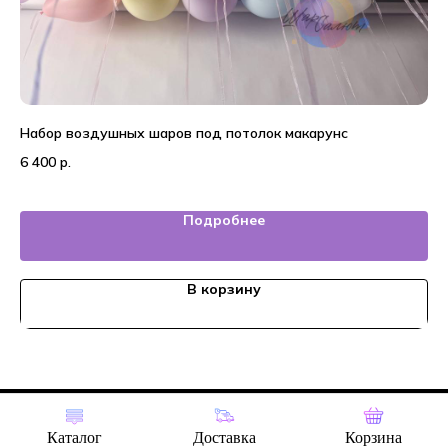
Набор воздушных шаров под потолок макарунс
На
6 400
р.
4 
Подробнее
В корзину
Tilda
Made on
Каталог
Доставка
Корзина