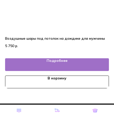
Воздушные шары под потолок на дождике для мужчины
Во
5 750
р.
4 
Подробнее
В корзину
Tilda
Made on