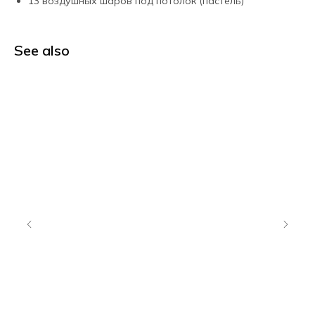
13 воздушных шаров под потолок (пастель)
See also