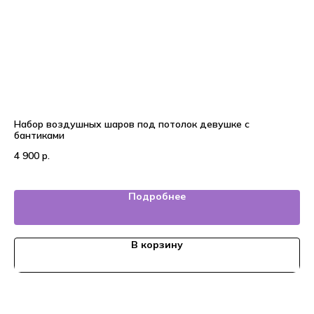
Набор воздушных шаров под потолок девушке с
Во
бантиками
4 
4 900
р.
Подробнее
В корзину