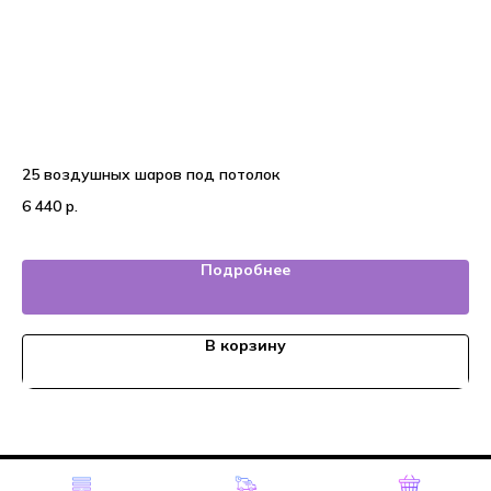
25 воздушных шаров под потолок
На
6 440
р.
7 
Подробнее
В корзину