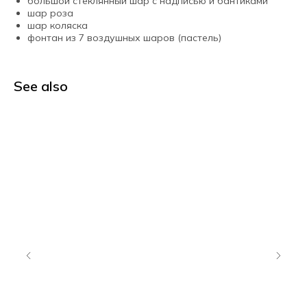
большой стеклянный шар с надписью и бантиками
шар роза
шар коляска
фонтан из 7 воздушных шаров (пастель)
See also