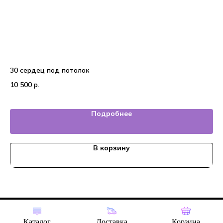
30 сердец под потолок
Во
10 500
р.
6 
Подробнее
В корзину
Tilda
Made on
Каталог
Доставка
Корзина