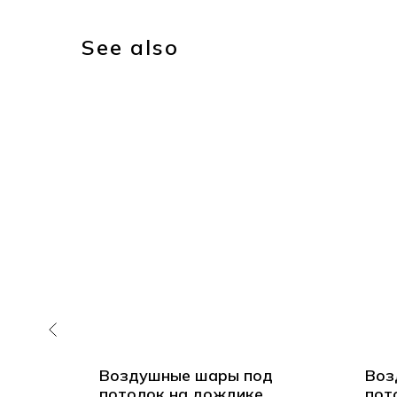
See also
 под
Воздушные шары под
Воз
потолок на дождике
пот