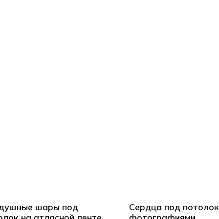
душные шары под
Сердца под потолок
олок на атласной ленте
фотографиями