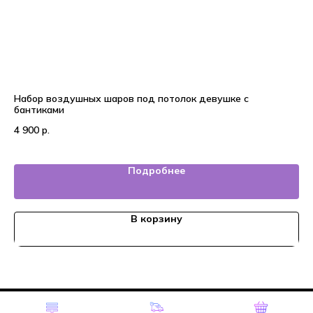
Набор воздушных шаров под потолок девушке с
На
бантиками
3 
4 900
р.
Подробнее
В корзину
Tilda
Made on