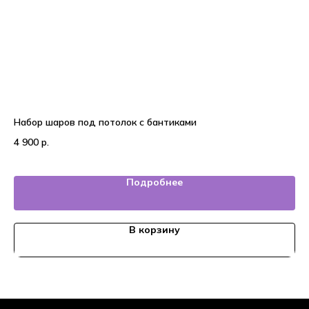
Набор шаров под потолок с бантиками
На
4 900
р.
4 
Подробнее
В корзину