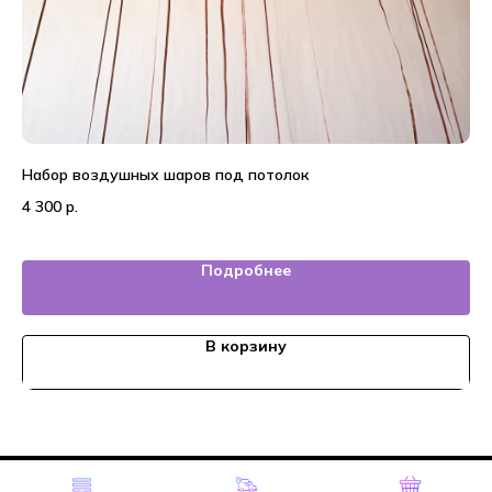
Набор воздушных шаров под потолок
Во
4 300
р.
3 
Подробнее
В корзину