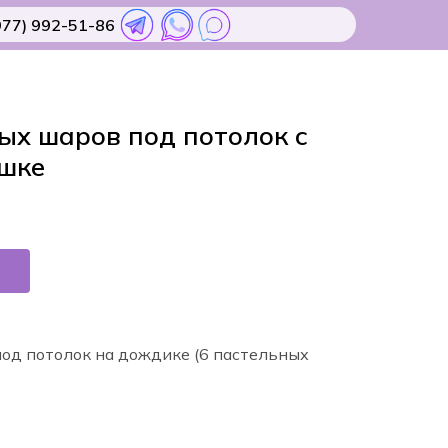
977) 992-51-86
ых шаров под потолок с
шке
од потолок на дождике (6 пастельных