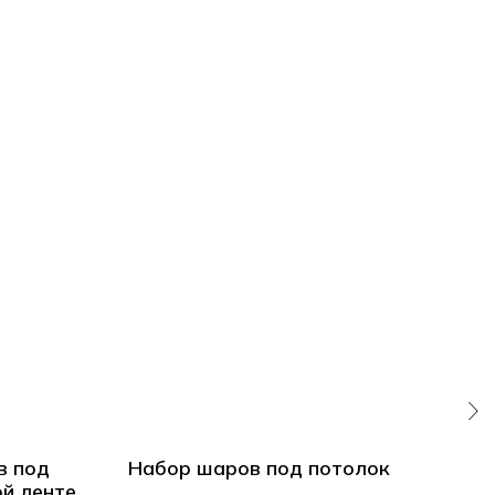
в под
Набор шаров под потолок
Сер
ой ленте
фо