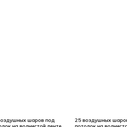
воздушных шаров под
25 воздушных шаро
олок на волнистой ленте
потолок на волнист