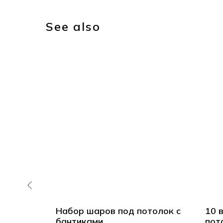
See also
д
Набор шаров под потолок с
10 
 для
бантиками
пот