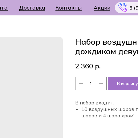
ата
Доставка
Контакты
Акции
8 (
Набор воздушн
дождиком деву
Меню
2 360
р.
В корзину
В набор входит:
10 воздушных шаров п
шаров и 4 шара хром)