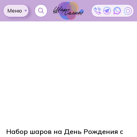
Меню
Ката
Доставка
Как
Контакты
Оплата
сделать
Акции
заказ?
Набор шаров на День Рождения с