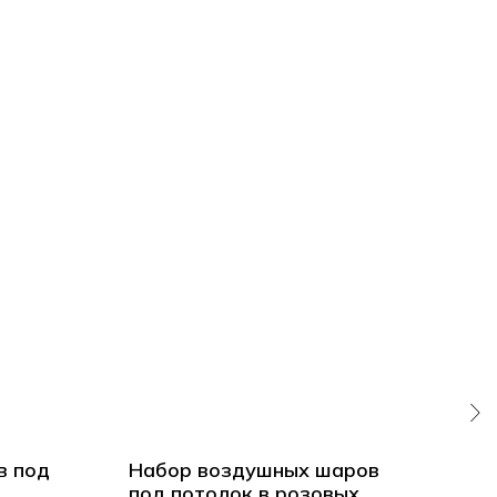
в под
Набор воздушных шаров
Во
под потолок в розовых
пот