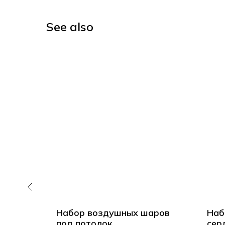
See also
д
Набор воздушных шаров
Наб
евочке
под потолок
сер