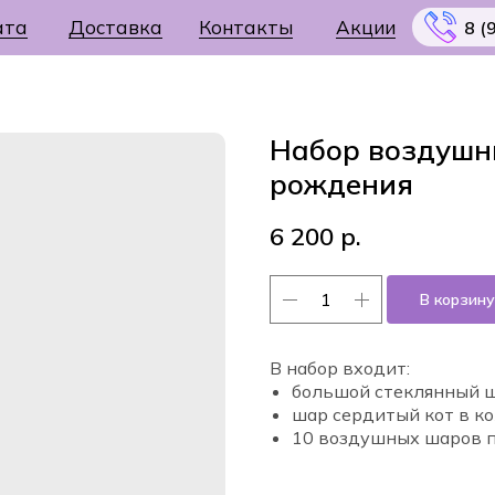
ата
Доставка
Контакты
Акции
8 (
Набор воздушн
рождения
Меню
6 200
р.
В корзину
В набор входит:
большой стеклянный 
шар сердитый кот в к
10 воздушных шаров по