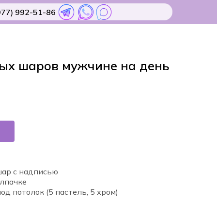
977) 992-51-86
ых шаров мужчине на день
шар с надписью
олпачке
д потолок (5 пастель, 5 хром)