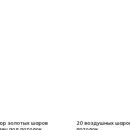
ор золотых шаров
20 воздушных шаро
дец под потолок
потолок