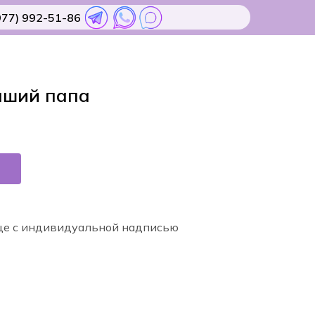
977) 992-51-86
чший папа
це с индивидуальной надписью