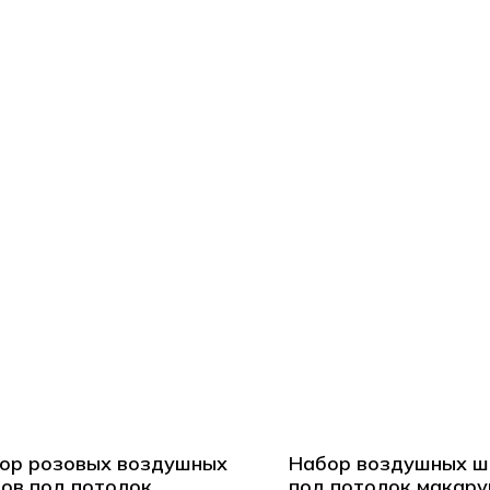
ор розовых воздушных
Набор воздушных ш
ов под потолок
под потолок макару