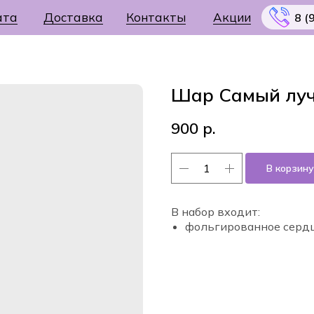
ата
Доставка
Контакты
Акции
8 (
Шар Самый лу
900
р.
Меню
В корзину
В набор входит:
фольгированное серд