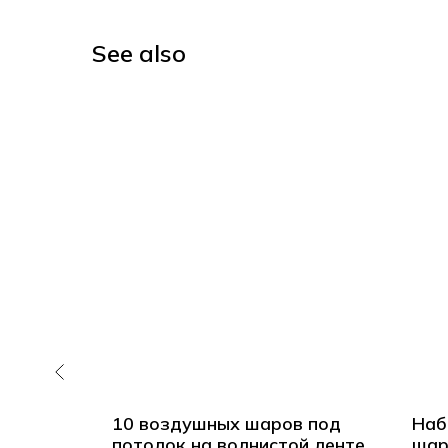
See also
аров
10 воздушных шаров под
Наб
евых
потолок на волнистой ленте
шар