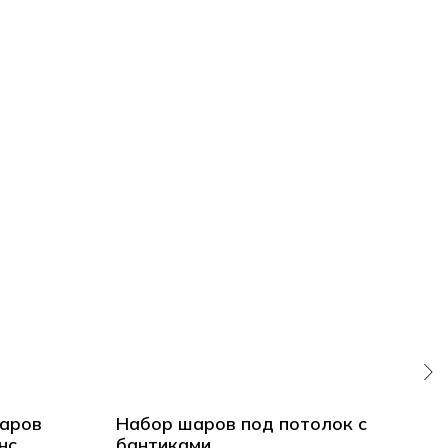
аров
Набор шаров под потолок с
20 
нс
бантиками
пот