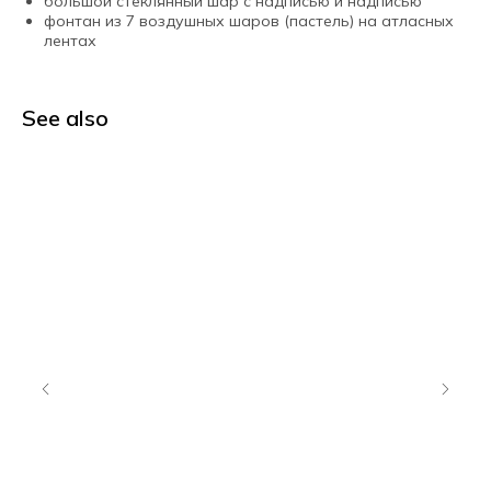
большой стеклянный шар с надписью и надписью
фонтан из 7 воздушных шаров (пастель) на атласных
лентах
See also