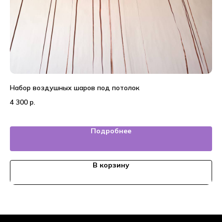
Набор воздушных шаров под потолок
Во
4 300
р.
5 
Подробнее
В корзину