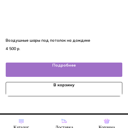
Воздушные шары под потолок на дождике
Во
4 500
р.
4 
Подробнее
В корзину
Tilda
Made on
Каталог
Доставка
Корзина