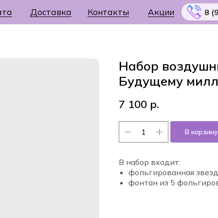
ата
Доставка
Контакты
Акции
8 (
Набор воздушн
Будущему милл
Меню
7 100
р.
В корзину
В набор входит:
фольгированная звезд
фонтан из 5 фольгиро