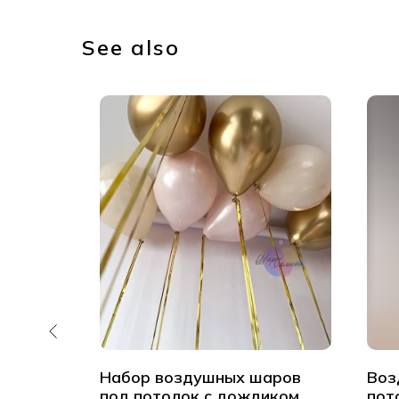
See also
од
Набор воздушных шаров
Воз
под потолок с дождиком
пот