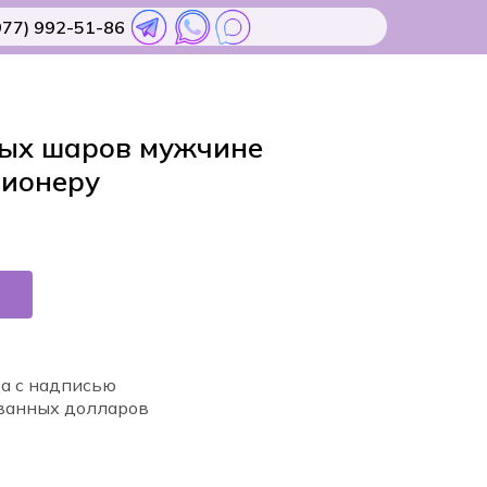
977) 992-51-86
ых шаров мужчине
ионеру
а с надписью
ванных долларов