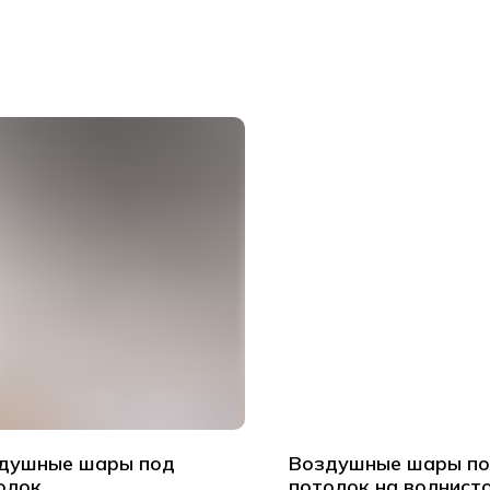
душные шары под
Воздушные шары п
олок
потолок на волнист