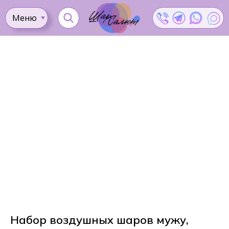
Меню
Ката
Доставка
Как
Контакты
Оплата
сделать
Акции
заказ?
Набор воздушных шаров мужу,