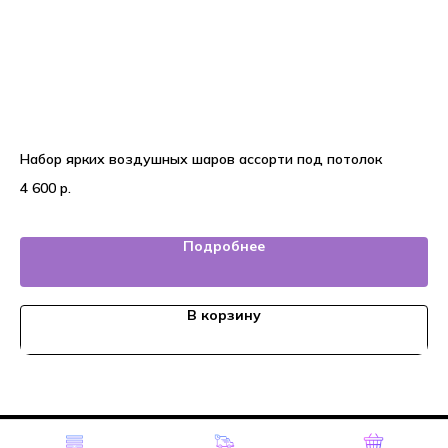
Набор ярких воздушных шаров ассорти под потолок
25
4 600
р.
6 
Подробнее
В корзину