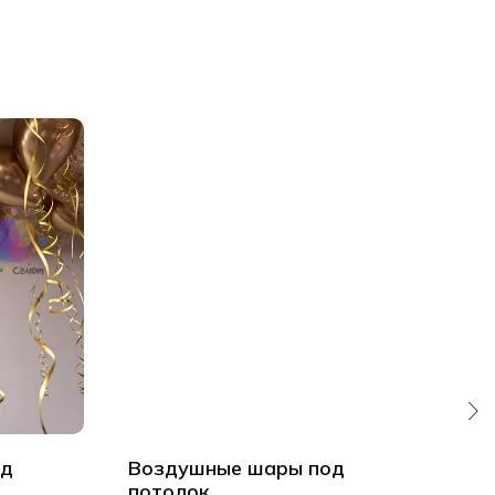
од
Воздушные шары под
Наб
потолок
до