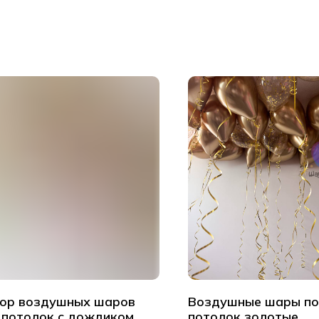
ор воздушных шаров
Воздушные шары п
 потолок с дождиком
потолок золотые