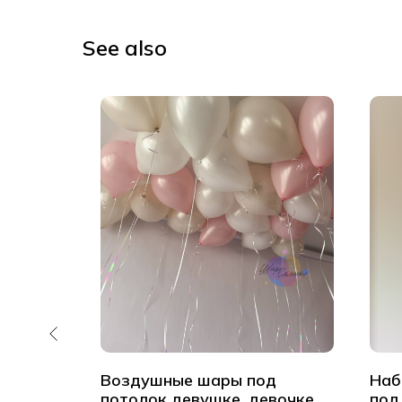
See also
аров
Воздушные шары под
Наб
ками
потолок девушке, девочке
под