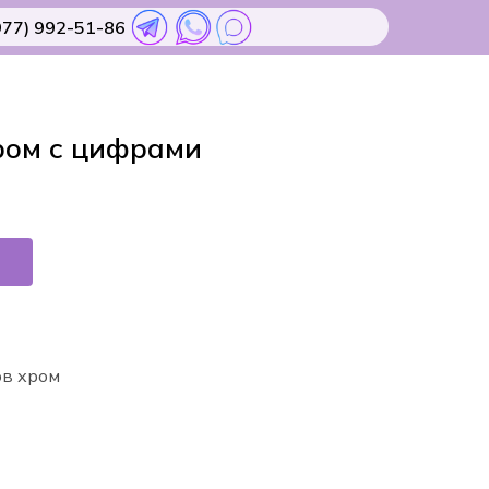
977) 992-51-86
ром с цифрами
ов хром