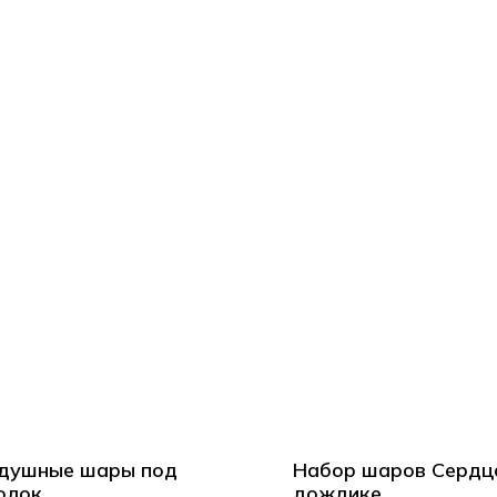
душные шары под
Набор шаров Сердц
олок
дождике