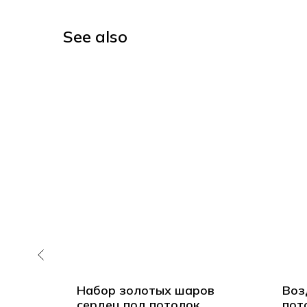
See also
 на
Набор золотых шаров
Воз
сердец под потолок
пот