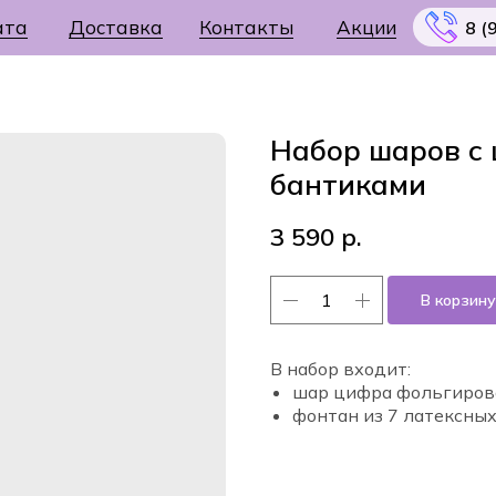
ата
Доставка
Контакты
Акции
8 (
Набор шаров с 
бантиками
Меню
3 590
р.
В корзину
В набор входит:
шар цифра фольгиров
фонтан из 7 латексны