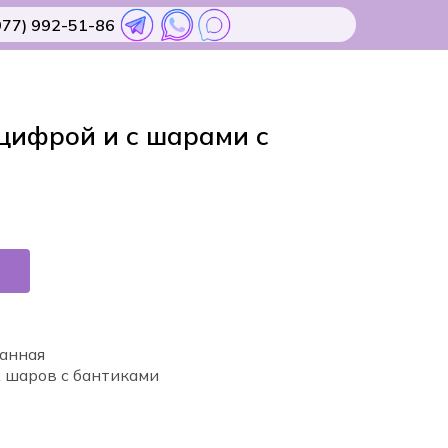
977) 992-51-86
цифрой и с шарами с
анная
х шаров с бантиками