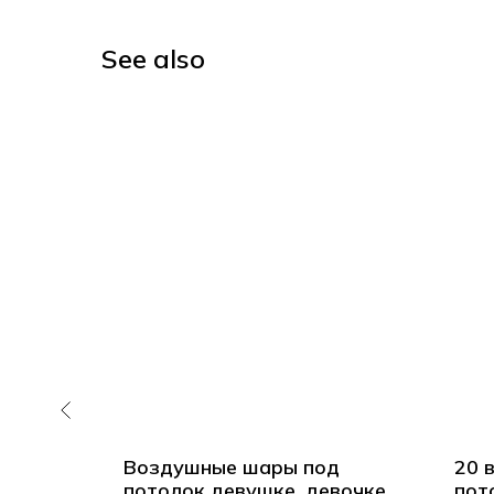
See also
д
Воздушные шары под
20 
 ленте
потолок девушке, девочке
пот