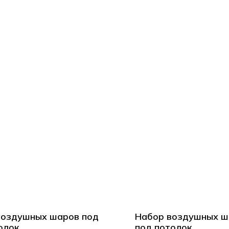
воздушных шаров под
Набор воздушных ш
олок
под потолок