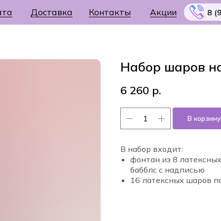
ата
Доставка
Контакты
Акции
8 (
Набор шаров н
6 260
р.
Меню
В корзину
В набор входит:
фонтан из 8 латексны
бабблс с надписью
16 латексных шаров п