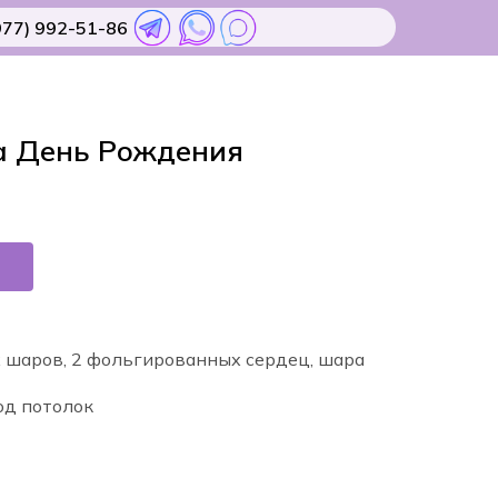
977) 992-51-86
а День Рождения
х шаров, 2 фольгированных сердец, шара
од потолок