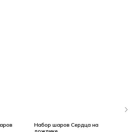
аров
Набор шаров Сердца на
30 
дождике