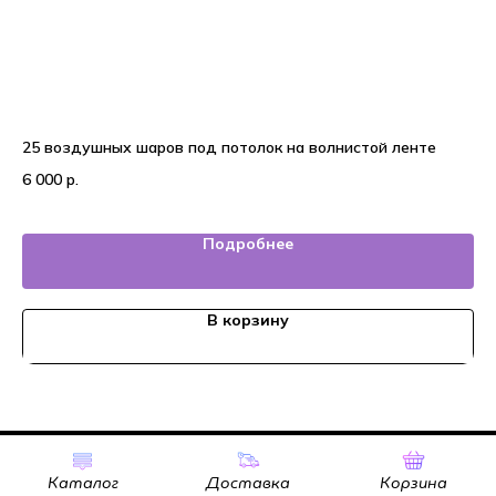
25 воздушных шаров под потолок на волнистой ленте
На
6 000
р.
6 
Подробнее
В корзину
Tilda
Made on
Каталог
Доставка
Корзина