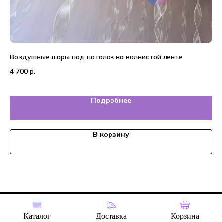
Воздушные шары под потолок на волнистой ленте
На
4 700
р.
4 
Подробнее
В корзину
Tilda
Made on
Каталог
Доставка
Корзина