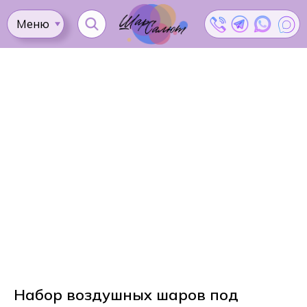
Меню
Ката
Доставка
Как
Контакты
Оплата
сделать
Акции
заказ?
Набор воздушных шаров под