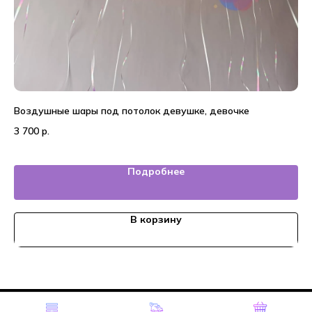
Воздушные шары под потолок девушке, девочке
Во
3 700
р.
2 
Подробнее
В корзину