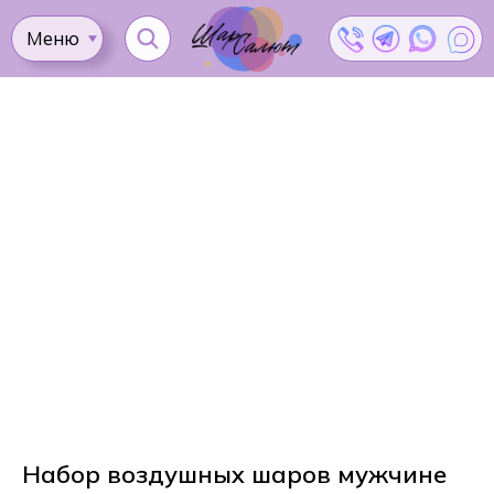
Меню
Ката
Доставка
Как
Контакты
Оплата
сделать
Акции
заказ?
Набор воздушных шаров мужчине