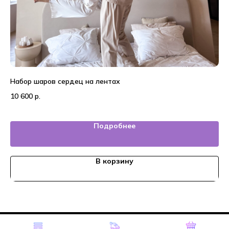
Набор шаров сердец на лентах
На
10 600
р.
4 
Подробнее
В корзину