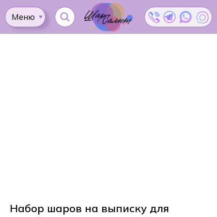
Меню
Ката
Доставка
Как
Контакты
Оплата
сделать
Акции
заказ?
Набор шаров на выписку для