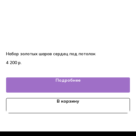
Набор золотых шаров сердец под потолок
Во
4 200
р.
2 
Подробнее
В корзину