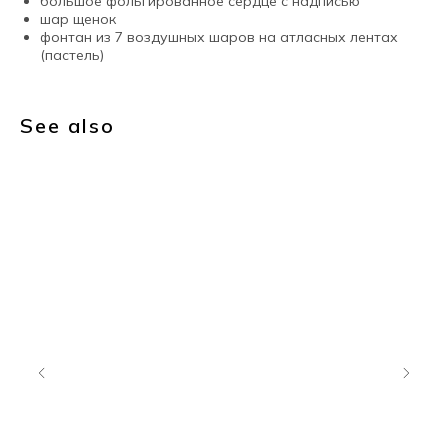
большое фольгированное сердце с надписью
шар щенок
фонтан из 7 воздушных шаров на атласных лентах
(пастель)
See also