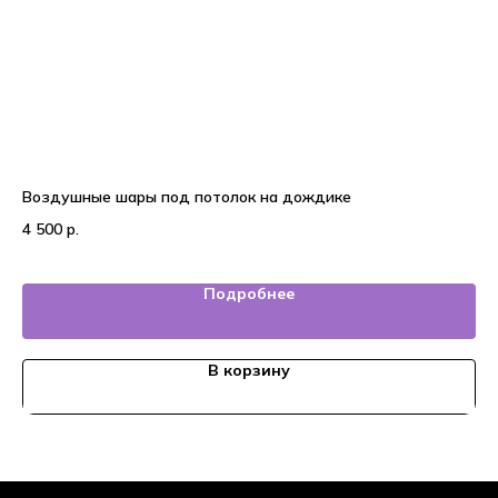
Воздушные шары под потолок на дождике
25
4 500
р.
6 
Подробнее
В корзину