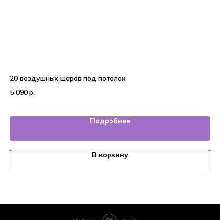
20 воздушных шаров под потолок
Во
5 090
р.
4 
Подробнее
В корзину