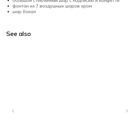
большой стеклянный шар с надписью и конфетти
фонтан из 7 воздушных шаров хром
шар бокал
See also