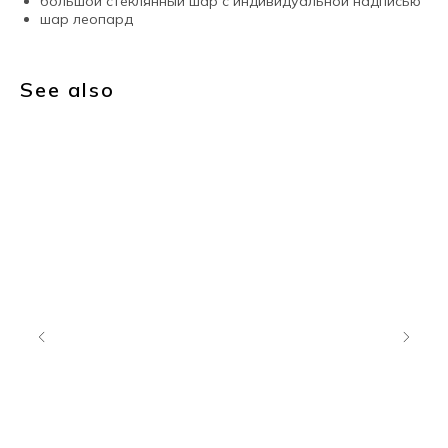
большой стеклянный шар с индивидуальной надписью
шар леопард
See also