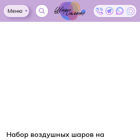
Меню
Ката
Доставка
Как
Контакты
Оплата
сделать
Акции
заказ?
Набор воздушных шаров на