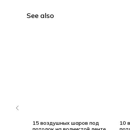
See also
аров
15 воздушных шаров под
10 
нс
потолок на волнистой ленте
пот