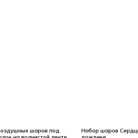
воздушных шаров под
Набор шаров Сердц
олок на волнистой ленте
дождике