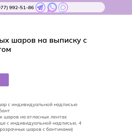
977) 992-51-86
ых шаров на выписку с
том
шар с индивидуальной надписью
бант
х шаров на атласных лентах
це с индивидуальной надписью, 4
прозрачных шаров с бантиками)