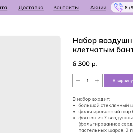
ата
Доставка
Контакты
Акции
8 (
Набор воздушн
клетчатым бан
Меню
6 300
р.
В корзину
В набор входит:
большой стеклянный 
фольгированный шар 
фонтан из 7 воздушны
(фольгированное серд
пастельных шаров, 2 