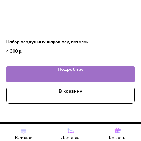
Набор воздушных шаров под потолок
На
4 300
р.
4 
Подробнее
В корзину
Tilda
Made on
Каталог
Доставка
Корзина