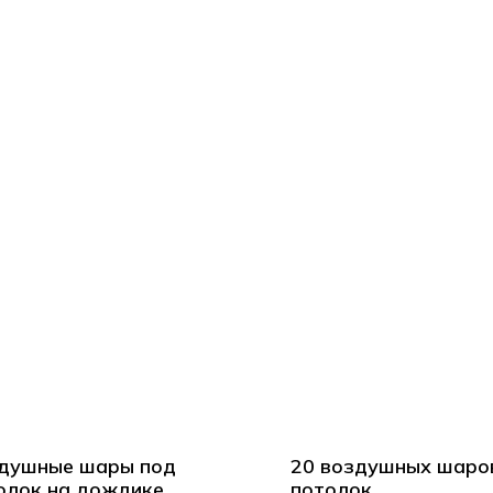
душные шары под
20 воздушных шаро
олок на дождике
потолок