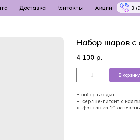
ата
Доставка
Контакты
Акции
8 (
Набор шаров с
4 100
р.
Меню
В корзину
В набор входит:
сердце-гигант с надп
фонтан из 10 латексн