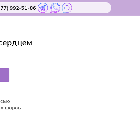
977) 992-51-86
 сердцем
исью
ых шаров