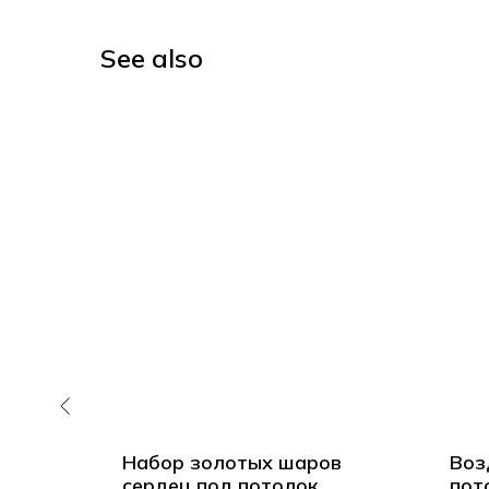
See also
д
Набор золотых шаров
Воз
 для
сердец под потолок
пот