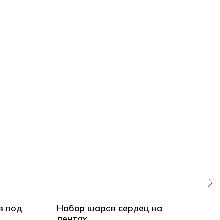
в под
Набор шаров сердец на
Во
лентах
пот