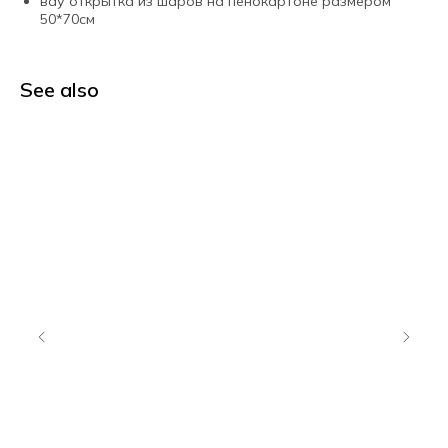
вау открытка из шаров на пенокартоне размером
50*70см
See also