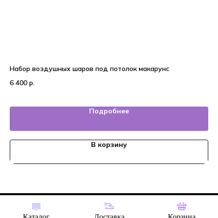
Набор воздушных шаров под потолок макарунс
На
6 400
р.
2 
Подробнее
В корзину
Tilda
Made on
Каталог
Доставка
Корзина