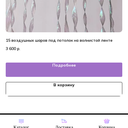
15 воздушных шаров под потолок на волнистой ленте
На
3 600
р.
2 
Подробнее
В корзину
Tilda
Made on
Каталог
Доставка
Корзина