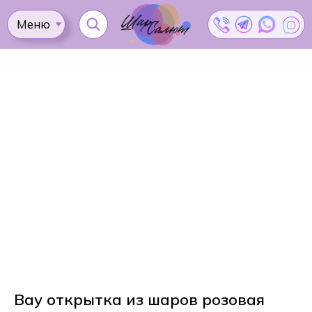
Меню
Ката
Доставка
Как
Контакты
Оплата
сделать
Акции
заказ?
Вау открытка из шаров розовая