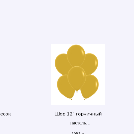
песок
Шар 12" горчичный
пастель
30 см
180
р.