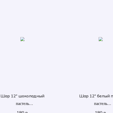
Шар 12" шоколадный
Шар 12" белый 
пастель
пастель
30 см
30 см
180
р.
180
р.