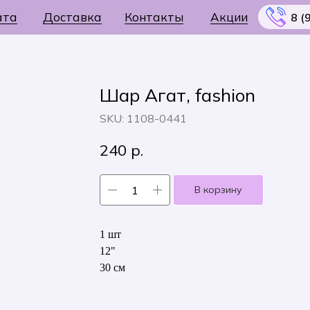
ата
Доставка
Контакты
Акции
8 (
Шар Агат, fashion
SKU:
1108-0441
Меню
240
р.
В корзину
1 шт
12"
30 см