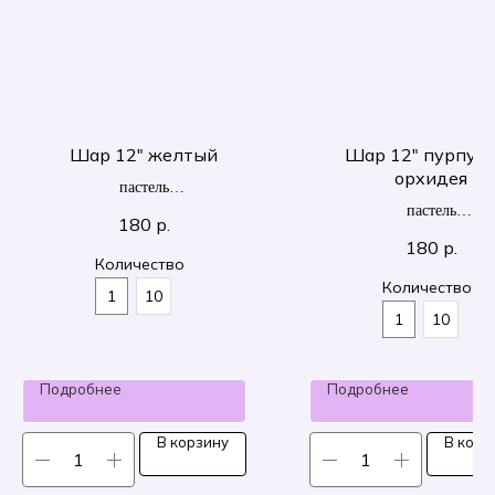
Шар 12" желтый
Шар 12" пурпур
орхидея
пастель
30 см
пастель
180
р.
30 см
180
р.
Количество
Количество
1
10
1
10
Подробнее
Подробнее
В корзину
В корз