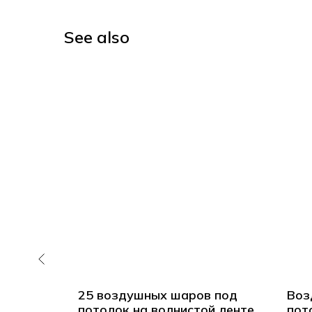
See also
аров
25 воздушных шаров под
Воз
ами
потолок на волнистой ленте
пот