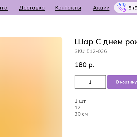
ата
Доставка
Контакты
Акции
8 (
Шар С днем ро
SKU:
512-036
Меню
180
р.
В корзину
1 шт
12"
30 см