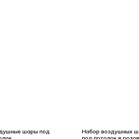
душные шары под
Набор воздушных ш
олок
под потолок в розо