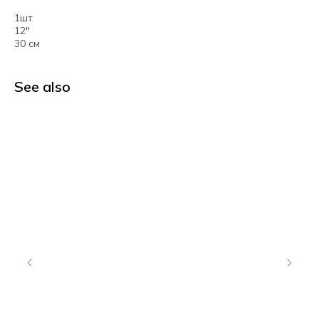
1шт
12"
30 см
See also